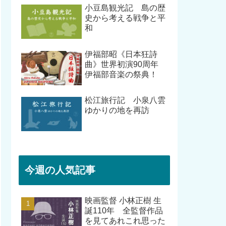
小豆島観光記 島の歴
史から考える戦争と平
和
伊福部昭《日本狂詩
曲》世界初演90周年
伊福部音楽の祭典！
松江旅行記 小泉八雲
ゆかりの地を再訪
今週の人気記事
映画監督 小林正樹 生
誕110年 全監督作品
を見てあれこれ思った