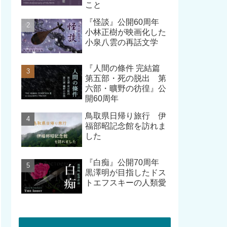
こと
『怪談』公開60周年
小林正樹が映画化した
小泉八雲の再話文学
『人間の條件 完結篇
第五部・死の脱出 第
六部・曠野の彷徨』公
開60周年
鳥取県日帰り旅行 伊
福部昭記念館を訪れま
した
『白痴』公開70周年
黒澤明が目指したドス
トエフスキーの人類愛