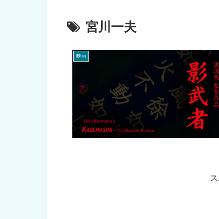
宮川一夫
映画
ス