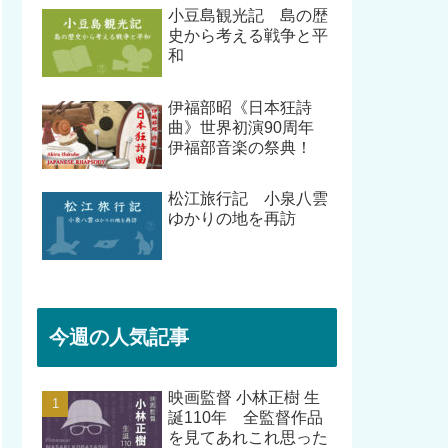
小豆島観光記 島の歴
史から考える戦争と平
和
伊福部昭《日本狂詩
曲》世界初演90周年
伊福部音楽の祭典！
松江旅行記 小泉八雲
ゆかりの地を再訪
今週の人気記事
映画監督 小林正樹 生
誕110年 全監督作品
を見てあれこれ思った