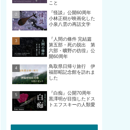
こと
『怪談』公開60周年
小林正樹が映画化した
小泉八雲の再話文学
『人間の條件 完結篇
第五部・死の脱出 第
六部・曠野の彷徨』公
開60周年
鳥取県日帰り旅行 伊
福部昭記念館を訪れま
した
『白痴』公開70周年
黒澤明が目指したドス
トエフスキーの人類愛