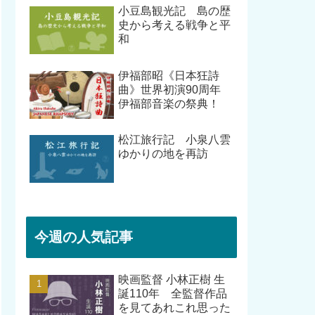
小豆島観光記 島の歴
史から考える戦争と平
和
伊福部昭《日本狂詩
曲》世界初演90周年
伊福部音楽の祭典！
松江旅行記 小泉八雲
ゆかりの地を再訪
今週の人気記事
映画監督 小林正樹 生
誕110年 全監督作品
を見てあれこれ思った