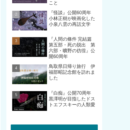
こと
『怪談』公開60周年
小林正樹が映画化した
小泉八雲の再話文学
『人間の條件 完結篇
第五部・死の脱出 第
六部・曠野の彷徨』公
開60周年
鳥取県日帰り旅行 伊
福部昭記念館を訪れま
した
『白痴』公開70周年
黒澤明が目指したドス
トエフスキーの人類愛