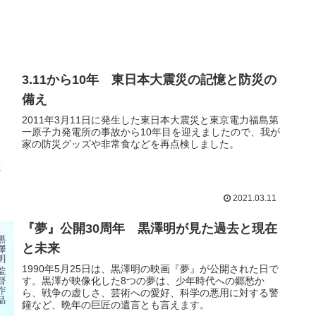
3.11から10年 東日本大震災の記憶と防災の
備え
2011年3月11日に発生した東日本大震災と東京電力福島第
一原子力発電所の事故から10年目を迎えましたので、我が
家の防災グッズや非常食などを再点検しました。
2021.03.11
『夢』公開30周年 黒澤明が見た過去と現在
と未来
1990年5月25日は、黒澤明の映画『夢』が公開された日で
す。黒澤が映像化した8つの夢は、少年時代への郷愁か
ら、戦争の虚しさ、芸術への愛好、科学の悪用に対する警
鐘など、晩年の巨匠の遺言とも言えます。