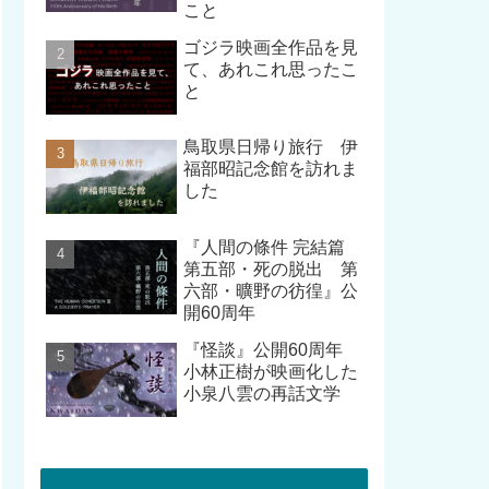
こと
ゴジラ映画全作品を見
て、あれこれ思ったこ
と
鳥取県日帰り旅行 伊
福部昭記念館を訪れま
した
『人間の條件 完結篇
第五部・死の脱出 第
六部・曠野の彷徨』公
開60周年
『怪談』公開60周年
小林正樹が映画化した
小泉八雲の再話文学