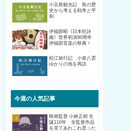
小豆島観光記 島の歴
史から考える戦争と平
和
伊福部昭《日本狂詩
曲》世界初演90周年
伊福部音楽の祭典！
松江旅行記 小泉八雲
ゆかりの地を再訪
今週の人気記事
映画監督 小林正樹 生
誕110年 全監督作品
を見てあれこれ思った