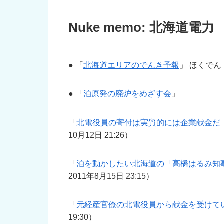
Nuke memo: 北海道
● 「
北海道エリアのでんき予報
」 ほくで
● 「
泊原発の廃炉をめざす会
」
「
北電役員の寄付は実質的には企業献金だ
10月12日 21:26）
「
泊を動かしたい北海道の「高橋はるみ知
2011年8月15日 23:15）
「
元経産官僚の北電役員から献金を受けて
19:30）