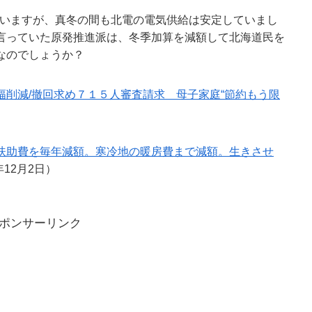
していますが、真冬の間も北電の電気供給は安定していまし
言っていた原発推進派は、冬季加算を減額して北海道民を
なのでしょうか？
幅削減/撤回求め７１５人審査請求 母子家庭“節約もう限
扶助費を毎年減額。寒冷地の暖房費まで減額。生きさせ
15年12月2日）
ポンサーリンク