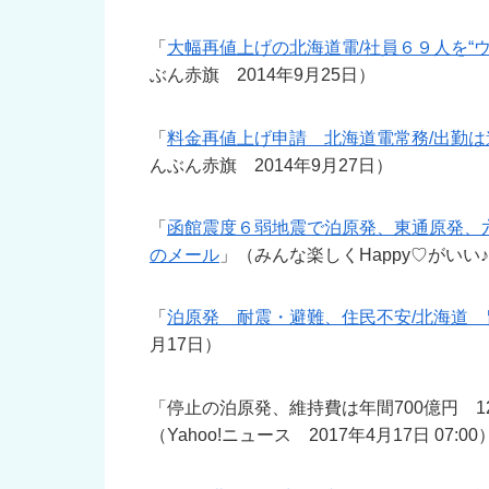
「
大幅再値上げの北海道電/社員６９人を“ウ
ぶん赤旗 2014年9月25日）
「
料金再値上げ申請 北海道電常務/出勤は
んぶん赤旗 2014年9月27日）
「
函館震度６弱地震で泊原発、東通原発、
のメール
」（みんな楽しくHappy♡がいい♪ 2
「
泊原発 耐震・避難、住民不安/北海道
月17日）
「停止の泊原発、維持費は年間700億円 1
（Yahoo!ニュース 2017年4月17日 07:00