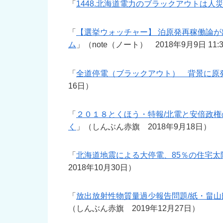
「
1448.北海道電力のブラックアウトは人
「
【選挙ウォッチャー】 泊原発再稼働論
ム
」（note（ノート） 2018年9月9日 11:
「
全道停電（ブラックアウト） 背景に原
16日）
「
２０１８とくほう・特報/北電と安倍政権
く
」（しんぶん赤旗 2018年9月18日）
「
北海道地震による大停電、85％の住宅
2018年10月30日）
「
放出放射性物質量過少報告問題/紙・畠山
（しんぶん赤旗 2019年12月27日）