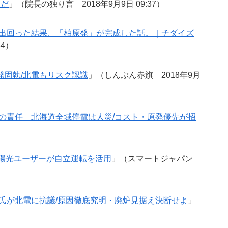
災だ
」（院長の独り言 2018年9月9日 09:37）
が出回った結果、「柏原発」が完成した話。｜チダイズ
34）
発固執/北電もリスク認識
」（しんぶん赤旗 2018年9月
の責任 北海道全域停電は人災/コスト・原発優先が招
太陽光ユーザーが自立運転を活用
」（スマートジャパン
氏が北電に抗議/原因徹底究明・廃炉見据え決断せよ
」