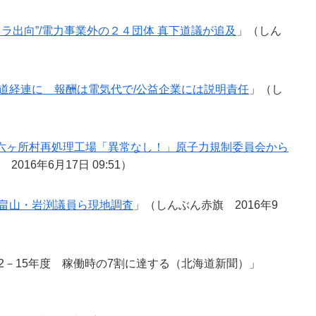
ラ出向”/電力事業外の２４団体 真下道議が追及
」（しん
道経連に 報酬は電気代で/公益企業には説明責任
」（し
六ヶ所村再処理工場「異常なし！」原子力規制委員会から
016年6月17日 09:51）
 畠山・岩渕議員ら現地調査
」（しんぶん赤旗 2016年9
2－15年度 稼働時の7割に達する（北海道新聞）」
）