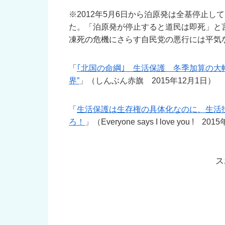
※2012年5月6日から泊原発は全基停止
た。「泊原発が停止すると道民は即死」と
凍死の危機にさらす自民党の悪行には平気
「
｢北国の命綱｣ 生活保護 冬季加算の大
界”
」（しんぶん赤旗 2015年12月1日）
「
生活保護は生存権の具体化なのに、生活
ろ！
」（Everyone says I love you ! 20
ス