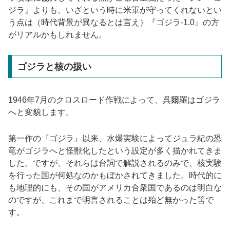
ジラ』よりも、いざという時に米軍が守ってくれないとい
う点は（時代背景が異なるとは言え）『ゴジラ-1.0』の方
がリアルかもしれません。
ゴジラと核の扱い
1946年7月のクロスロード作戦によって、呉爾羅はゴジラ
へと変貌します。
第一作の『ゴジラ』以来、水爆実験によってジュラ紀の恐
竜がゴジラへと怪獣化したという設定が多く描かれてきま
した。ですが、それらは台詞で解説されるのみで、核実験
を行った国が何処なのかもぼかされてきました。時代的に
も地理的にも、その国がアメリカ合衆国であるのは明白な
のですが、これまで明言されることは殆ど無かった筈で
す。