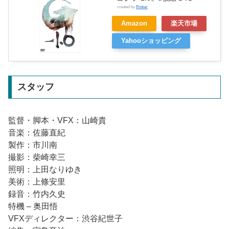
created by
Rinker
Amazon
楽天市場
Yahooショッピング
スタッフ
監督・脚本・VFX：山崎貴
音楽：佐藤直紀
製作：市川南
撮影：柴崎幸三
照明：上田なりゆき
美術：上條安里
録音：竹内久史
特機 – 奥田悟
VFXディレクター：渋谷紀世子