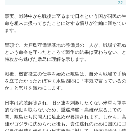
事実、戦時中から戦後に至るまで日本という国が国民の生
命を粗末に扱ってきたことに対する憤りが全編に満ちてい
ます。
冒頭で、大戸島守備隊基地の整備員の一人が、戦場で死ぬ
という命令を守ったところで戦争の結果は変わらない、と
特攻から逃げた敷島に理解を示します。
戦後、機雷撤去の仕事を始めた敷島は、自分も戦場で手柄
を立てたかったとぼやく水島四郎に「本気で言っているの
か」と怒りを露わにします。
日本は武装解除され、旧ソ連を刺激したくない米軍も軍事
的な行動を取らないため、重巡洋艦・高雄が戻るまでの
間、敷島たち民間人に足止めが要請されます。しかも、高
雄がゴジラに沈められた後も、責任逃れのために国民にゴ
ジラの脅威を伝えない日本政府に対して、秋津淸治は「情