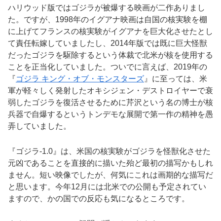
ハリウッド版ではゴジラが被爆する映画が二作ありまし
た。ですが、1998年のイグアナ映画は自国の核実験を棚
に上げてフランスの核実験がイグアナを巨大化させたとし
て責任転嫁していましたし、2014年版では既に巨大怪獣
だったゴジラを駆除するという体裁で北米が核を使用する
ことを正当化していました。ついでに言えば、2019年の
『
ゴジラ キング・オブ・モンスターズ
』に至っては、米
軍が軽々しく発射したオキシジェン・デストロイヤーで衰
弱したゴジラを復活させるために芹沢という名の博士が核
兵器で自爆するというトンデモな展開で第一作の精神を愚
弄していました。
『ゴジラ-1.0』は、米国の核実験がゴジラを怪獣化させた
元凶であることを直接的に描いた殆ど最初の描写かもしれ
ません。短い映像でしたが、何気にこれは画期的な描写だ
と思います。今年12月には北米での公開も予定されてい
ますので、かの国での反応も気になるところです。