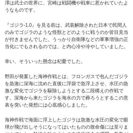
澤は武士の世界に、宮崎は戦闘機や戦車に惹かれていたよ
うなものです。
『ゴジラ-1.0』を見る前は、武装解除された日本で民間人
のみでゴジラのような怪獣とどのように戦うのか皆目見当
が付きませんでした。うっかり自衛隊などの軍事増強の正
当化にでもされるのでは、と内心冷や冷やしていました。
幸い、そういった懸念は杞憂でした。
野田が発案した海神作戦とは、フロンガスで包んだゴジラ
を急激に深海に沈めた直後に浮袋で急浮上させ、水圧の急
激な変化でゴジラを駆除しようとする二段構えの作戦で
す。深海から来たゴジラを海水の力で葬ろうとするこの意
表を突いた発想には心底感心しました。
海神作戦で海面に浮上したゴジラは急激な水圧の変化で眼
球が飛び出しそうになってはいたものの致命傷には至りま