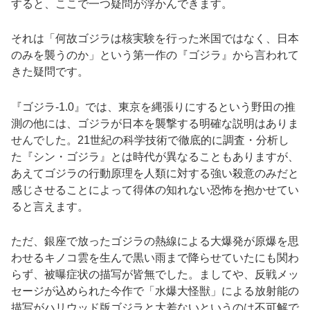
すると、ここで一つ疑問が浮かんできます。
それは「何故ゴジラは核実験を行った米国ではなく、日本
のみを襲うのか」という第一作の『ゴジラ』から言われて
きた疑問です。
『ゴジラ-1.0』では、東京を縄張りにするという野田の推
測の他には、ゴジラが日本を襲撃する明確な説明はありま
せんでした。21世紀の科学技術で徹底的に調査・分析し
た『シン・ゴジラ』とは時代が異なることもありますが、
あえてゴジラの行動原理を人類に対する強い殺意のみだと
感じさせることによって得体の知れない恐怖を抱かせてい
ると言えます。
ただ、銀座で放ったゴジラの熱線による大爆発が原爆を思
わせるキノコ雲を生んで黒い雨まで降らせていたにも関わ
らず、被曝症状の描写が皆無でした。ましてや、反戦メッ
セージが込められた今作で「水爆大怪獣」による放射能の
描写がハリウッド版ゴジラと大差ないというのは不可解で