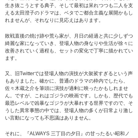
生き抜こうとする典子、そして最初は呆れつつも二人を支
える太田澄子のドラマは、ベタでご都合主義な展開かもし
れませんが、それなりに見応えはあります。
敗戦直後の焼け跡や荒ら家が、月日の経過と共に少しずつ
綺麗な家になっていき、登場人物の身なりや生活が徐々に
改善されていく過程も、セットの変化で丁寧に描かれてい
ます。
又、旧Twitterでは登場人物の演技が大袈裟すぎるという声
もありました。確かに、普通のドラマの枠内でしたら、
佐々木蔵之介を筆頭に演技が過剰に映ったかもしれませ
ん。ですが、これはゴジラの映画です。しかも、歴代でも
最恐レベルで凶暴なゴジラが大暴れする世界ですので、そ
うした異常事態の中では、登場人物の多くが日常より激し
い言動になっても不思議はありません。
それに、『ALWAYS 三丁目の夕日』の甘ったるい昭和ノ