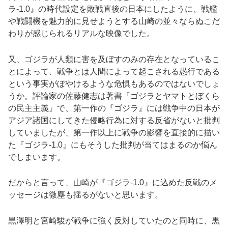
ラ-1.0』の時代設定を敗戦直後の日本にしたように、戦艦
や戦闘機を魅力的に見せようとする山崎の並々ならぬこだ
わりが感じられるリアルな映像でした。
又、ゴジラが人類に害を及ぼすのみの存在となっているこ
とによって、戦争とは人間によって起こされる愚行である
という事実がぼやけるような危惧もあるのではないでしょ
うか。評論家の佐藤健志は著書『ゴジラとヤマトとぼくら
の民主主義』で、第一作の『ゴジラ』には戦争中の日本が
アジア諸国にしてきた侵略行為に対する反省がないと批判
していましたが、第一作以上に戦争の影響を直接的に描い
た『ゴジラ-1.0』にもそうした批判が当てはまるのか悩ん
でしまいます。
だからと言って、山崎が『ゴジラ-1.0』に込めた反戦のメ
ッセージは微塵も揺るがないと思います。
黒澤明と宮崎駿が戦争に強く反対していたのと同時に、黒