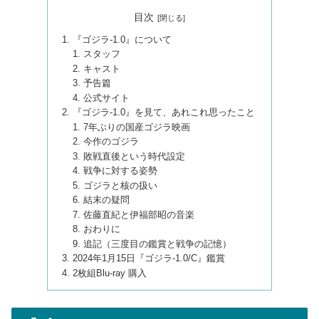
目次
『ゴジラ-1.0』について
スタッフ
キャスト
予告篇
公式サイト
『ゴジラ-1.0』を見て、あれこれ思ったこと
7年ぶりの国産ゴジラ映画
今作のゴジラ
敗戦直後という時代設定
戦争に対する姿勢
ゴジラと核の扱い
結末の疑問
佐藤直紀と伊福部昭の音楽
おわりに
追記（三度目の鑑賞と戦争の記憶）
2024年1月15日『ゴジラ-1.0/C』鑑賞
2枚組Blu-ray 購入