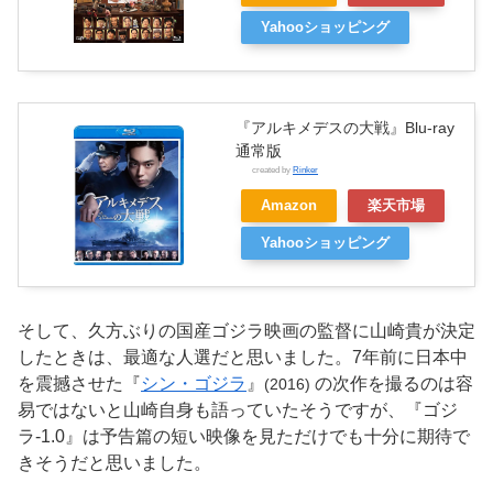
Yahooショッピング
『アルキメデスの大戦』Blu-ray
通常版
created by
Rinker
Amazon
楽天市場
Yahooショッピング
そして、久方ぶりの国産ゴジラ映画の監督に山崎貴が決定
したときは、最適な人選だと思いました。7年前に日本中
を震撼させた『
シン・ゴジラ
』
の次作を撮るのは容
(2016)
易ではないと山崎自身も語っていたそうですが、『ゴジ
ラ-1.0』は予告篇の短い映像を見ただけでも十分に期待で
きそうだと思いました。