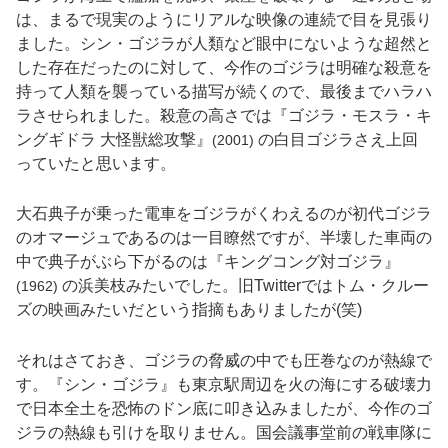
は、まるで現実のようにリアルな映像の連続で目を見張り
ました。シン・ゴジラが人類など眼中にないような超然と
した存在だったのに対して、今作のゴジラは明確な殺意を
持って人類を襲っている描写が続くので、最後までハラハ
ラさせられました。殺意の高さでは『ゴジラ・モスラ・キ
ングギドラ 大怪獣総攻撃』
の白目ゴジラさえ上回
(2001)
っていたと思います。
大石典子が乗った電車をゴジラがくわえるのが初代ゴジラ
のオマージュであるのは一目瞭然ですが、半壊した車両の
中で典子がぶら下がるのは『キングコング対ゴジラ』
の浜美枝みたいでした。旧Twitterではトム・クルー
(1962)
ズの映画みたいだという指摘もありましたが(笑)
それはさておき、ゴジラの脅威の中でも圧巻なのが熱線で
す。『シン・ゴジラ』も東京駅周辺を火の海にする破壊力
で日本全土を恐怖のドン底に叩き込みましたが、今作のゴ
ジラの熱線も引けを取りません。国会議事堂前の戦車隊に