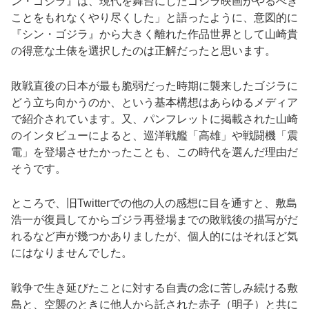
ン・ゴジラ』は、現代を舞台にしたゴジラ映画がやるべき
ことをもれなくやり尽くした」と語ったように、意図的に
『シン・ゴジラ』から大きく離れた作品世界として山崎貴
の得意な土俵を選択したのは正解だったと思います。
敗戦直後の日本が最も脆弱だった時期に襲来したゴジラに
どう立ち向かうのか、という基本構想はあらゆるメディア
で紹介されています。又、パンフレットに掲載された山崎
のインタビューによると、巡洋戦艦「高雄」や戦闘機「震
電」を登場させたかったことも、この時代を選んだ理由だ
そうです。
ところで、旧Twitterでの他の人の感想に目を通すと、敷島
浩一が復員してからゴジラ再登場までの敗戦後の描写がだ
れるなど声が幾つかありましたが、個人的にはそれほど気
にはなりませんでした。
戦争で生き延びたことに対する自責の念に苦しみ続ける敷
島と、空襲のときに他人から託された赤子（明子）と共に