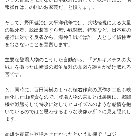
報操作はこの国のお家芸だ」と憤ります。
そして、野田健治は太平洋戦争では、兵站軽視による大量
の餓死者、脱出装置すら無い戦闘機、特攻など、日本軍の
愚行に対する反省から、海神作戦では誰一人として犠牲者
を出さないことを宣言します。
主要な登場人物のこうした言動から、『アルキメデスの大
戦』を撮った山崎貴の戦争反対の意図を誰もが受け取れる
筈です。
と、同時に、百田尚樹のような極右作家の原作を二度も映
画化した山崎貴なので、登場人物の言動とは裏腹に、戦闘
機や戦艦そして特攻に対してヒロイズムのような感情を抱
いているのではと思わせるような映像が所々に見え隠れし
ます。
高雄や震電を登場させたかったという動機で『ゴジ