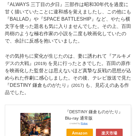
『ALWAYS 三丁目の夕日』三部作は昭和30年代を過度に
甘く描いていたことに違和感を覚えましたし、この他にも
『BALLAD』や『SPACE BATTLESHIP』など、やたら横
文字を使った題名も気に入りませんでした。その上、百田
尚樹のような極右作家の小説を二度も映画化していたの
で、余計に反感を抱いていました。
その気持ちに変化が生じたのは、妻に誘われて『アルキメ
デスの大戦』
を見に行ったときでした。百田の原作
(2019)
を映画化した監督とは思えないほど真摯な反戦の思想が込
められた作劇に感心しました。その後、テレビ放送で見た
『DESTINY 鎌倉ものがたり』
も、見応えのある作
(2017)
品でした。
『DESTINY 鎌倉ものがたり』
Blu-ray 通常版
created by
Rinker
Amazon
楽天市場