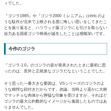
ィでした。
『ゴジラ1985』や『ゴジラ2000 ミレニアム』
のよ
(1999)
うな駄作が北米で上映される度に悔しい思いをしてきたこ
とを振り返ると、ハリウッド版ゴジラにも引けを取らない
迫力ある国産ゴジラ映画が誕生したことは感慨深いです。
今作のゴジラ
『ゴジラ-1.0』のゴジラの姿が発表されたときに最初に思
ったのは、意外と正統派なゴジラだなということでした。
そう思った一番大きな要因は、VSシリーズのゴジラのよ
うな精悍な顔付きだからです。勿論、当時より遥かに大柄
でマッチョな肉体から獰猛な印象を受けますが、それほど
ゴジラの最大公約数的なイメージから逸脱したものではあ
りませんでした。