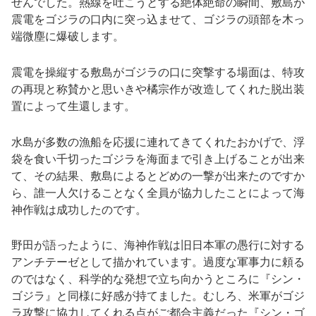
せんでした。熱線を吐こうとする絶体絶命の瞬間、敷島が
震電をゴジラの口内に突っ込ませて、ゴジラの頭部を木っ
端微塵に爆破します。
震電を操縦する敷島がゴジラの口に突撃する場面は、特攻
の再現と称賛かと思いきや橘宗作が改造してくれた脱出装
置によって生還します。
水島が多数の漁船を応援に連れてきてくれたおかげで、浮
袋を食い千切ったゴジラを海面まで引き上げることが出来
て、その結果、敷島によるとどめの一撃が出来たのですか
ら、誰一人欠けることなく全員が協力したことによって海
神作戦は成功したのです。
野田が語ったように、海神作戦は旧日本軍の愚行に対する
アンチテーゼとして描かれています。過度な軍事力に頼る
のではなく、科学的な発想で立ち向かうところに『シン・
ゴジラ』と同様に好感が持てました。むしろ、米軍がゴジ
ラ攻撃に協力してくれる点がご都合主義だった『シン・ゴ