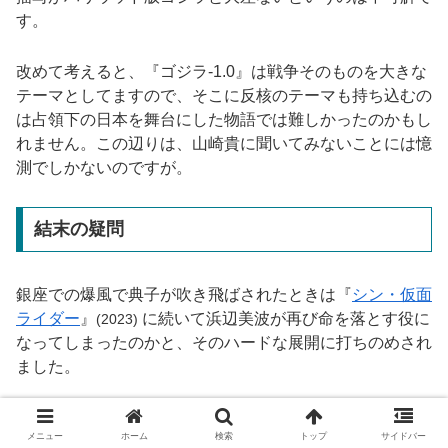
す。
改めて考えると、『ゴジラ-1.0』は戦争そのものを大きな
テーマとしてますので、そこに反核のテーマも持ち込むの
は占領下の日本を舞台にした物語では難しかったのかもし
れません。この辺りは、山崎貴に聞いてみないことには憶
測でしかないのですが。
結末の疑問
銀座での爆風で典子が吹き飛ばされたときは『
シン・仮面
ライダー
』
に続いて浜辺美波が再び命を落とす役に
(2023)
なってしまったのかと、そのハードな展開に打ちのめされ
ました。
ところが、帰還した敷島が澄子から受け取った電報で典子
メニュー
ホーム
検索
トップ
サイドバー
が奇跡的に生存していたことが明らかになります。