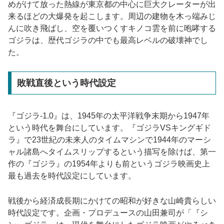
めがけて放った熱線が東京都の中心に巨大クレーターが出
来るほどの大爆発を起こします。周辺の建物を木っ端みじ
んに吹き飛ばし、空を覆いつくすキノコ雲を前に咆哮する
ゴジラは、歴代ゴジラの中でも最高レベルの破壊神でし
た。
敗戦直後という時代設定
『ゴジラ-1.0』は、1945年の太平洋戦争末期から1947年
という時代を舞台にしています。『ゴジラVSキングギド
ラ』で23世紀の未来人のタイムマシンで1944年のマーシ
ャル諸島へタイムスリップするという描写を除けば、第一
作の『ゴジラ』の1954年よりも前というゴジラ映画史上
最も過去を時代設定にしています。
戦後から経済成長期にかけての昭和が好きな山崎貴らしい
時代設定です。企画・プロデュースの山田兼司が「『シ