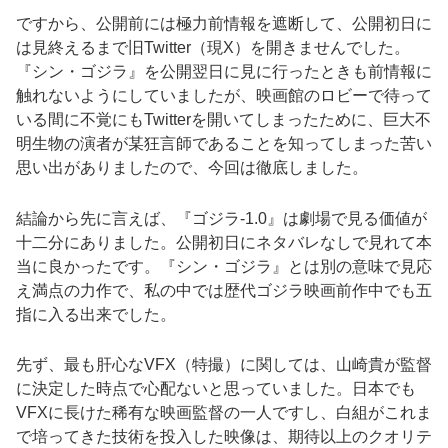
ですから、公開前には極力前情報を遮断して、公開初日に
は見終えるまで旧Twitter（現X）を開きませんでした。
『シン・ゴジラ』を公開翌日に見に行ったときも前情報に
触れないようにしていましたが、映画館のロビーで待って
いる間に不覚にもTwitterを開いてしまったために、巨大不
明生物の演者が某狂言師であることを知ってしまった苦い
思い出がありましたので、今回は徹底しました。
結論から先に言えば、『ゴジラ-1.0』は劇場で見る価値が
十二分にありました。公開初日にネタバレなしで見れて本
当に良かったです。『シン・ゴジラ』とは別の意味で見応
え満点の力作で、私の中では歴代ゴジラ映画前作中でも五
指に入る出来でした。
先ず、最も肝心なVFX（特撮）に関しては、山崎貴が監督
に決定した時点で心配ないと思っていました。日本でも
VFXに長けた稀有な映画監督の一人ですし、白組がこれま
で培ってきた技術を投入した映像は、期待以上のクオリテ