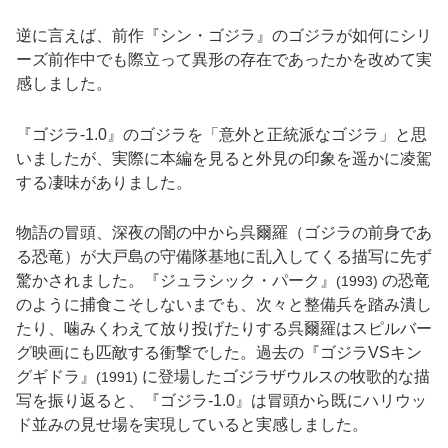
逆に言えば、前作『シン・ゴジラ』のゴジラが如何にシリ
ーズ前作中でも際立って異形の存在であったかを改めて実
感しました。
『ゴジラ-1.0』のゴジラを「意外と正統派なゴジラ」と思
いましたが、実際に本編を見ると外見の印象を遥かに凌駕
する凄味がありました。
物語の冒頭、深夜の闇の中から呉爾羅（ゴジラの前身であ
る恐竜）が大戸島の守備隊基地に乱入してくる描写に先ず
驚かされました。『ジュラシック・パーク』
の恐竜
(1993)
のように捕食こそしないまでも、次々と整備兵を踏み潰し
たり、噛みくわえて放り投げたりする呉爾羅はスピルバー
グ映画にも匹敵する衝撃でした。過去の『ゴジラVSキン
グギドラ』
に登場したゴジラザウルスの牧歌的な描
(1991)
写を振り返ると、『ゴジラ-1.0』は冒頭から既にハリウッ
ド並みの見せ場を実現していると実感しました。