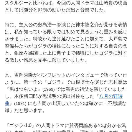
スタルジーと比べれば、今回の人間ドラマは山崎貴の映画
としては随分と抑制の効いた演出と音楽でした。
特に、主人公の敷島浩一を演じた神木隆之介が見せる表情
は、私が知っている限りでは初めて見るような重みを感じ
させました。特攻から逃げ延びたことに加えて、大戸島で
整備兵たちがゴジラの犠牲になったことに対する自責の念
と、銀座を蹂躙した上に典子まで犠牲にしたゴジラに対す
る激しい憎悪を見事に演じていました。
又、吉岡秀隆がパンフレットのインタビューで語っていた
ように、第一作の『ゴジラ』で山根博士を演じた志村喬は
『男はつらいよ』
では満男の祖父を演じていました
(1969)
し、本多猪四郎が黒澤明の演出補佐をした『
八月の狂詩
曲
』
にも吉岡が出演していたのは確かに「不思議な
(1991)
縁」だと思います。
『ゴジラ-1.0』の人間ドラマに賛否両論あるのは分かる気