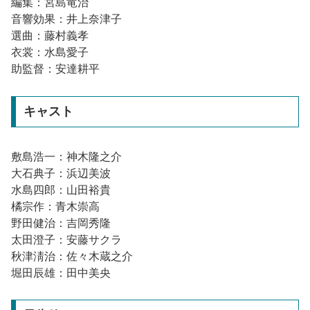
編集：宮島竜治
音響効果：井上奈津子
選曲：藤村義孝
衣裳：水島愛子
助監督：安達耕平
キャスト
敷島浩一：神木隆之介
大石典子：浜辺美波
水島四郎：山田裕貴
橘宗作：青木崇高
野田健治：吉岡秀隆
太田澄子：安藤サクラ
秋津淸治：佐々木蔵之介
堀田辰雄：田中美央