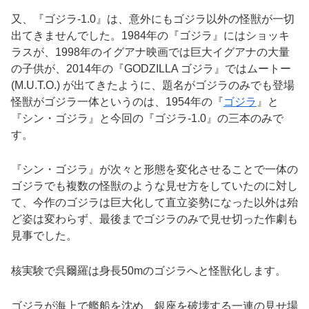
又、『ゴジラ-1.0』は、意外にもゴジラ以外の怪獣が一切
出てきませんでした。1984年の『ゴジラ』にはショッキ
ラスが、1998年のイグアナ映画では巨大イグアナの大量
の子供が、2014年の『GODZILLA ゴジラ』ではムートー
(M.U.T.O.) が出てきたように、題名がゴジラのみでも登場
怪獣がゴジラ一体というのは、1954年の『
ゴジラ
』と
『シン・ゴジラ』と今回の『ゴジラ-1.0』の三本のみで
す。
『シン・ゴジラ』が次々と形態を変化させることで一体の
ゴジラでも複数の怪獣のような見せ方をしていたのに対し
て、今作のゴジラは巨大化して直立姿勢になった以外は殆
ど姿は変わらず、最後までゴジラのみで見せ切った作劇も
見事でした。
核実験で呉爾羅は身長50mのゴジラへと怪獣化します。
ゴジラが海上で艦船を沈め、銀座を破壊する一連の見せ場