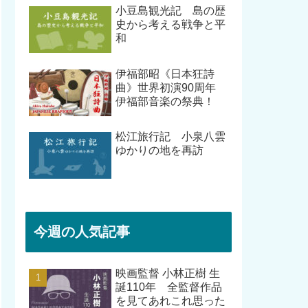
小豆島観光記 島の歴
史から考える戦争と平
和
伊福部昭《日本狂詩
曲》世界初演90周年
伊福部音楽の祭典！
松江旅行記 小泉八雲
ゆかりの地を再訪
今週の人気記事
映画監督 小林正樹 生
誕110年 全監督作品
を見てあれこれ思った