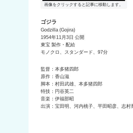
画像をクリックすると記事に移動します。
ゴジラ
Godzilla (Gojira)
1954年11月3日 公開
東宝 製作・配給
モノクロ、スタンダード、97分
監督：本多猪四郎
原作：香山滋
脚本：村田武雄、本多猪四郎
特技：円谷英二
音楽：伊福部昭
出演：宝田明、河内桃子、平田昭彦、志村