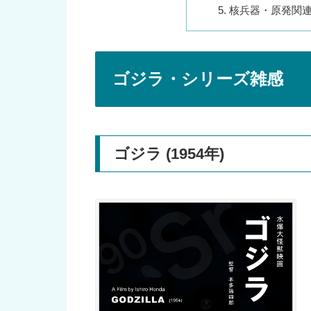
核兵器・原発関
ゴジラ・シリーズ雑感
ゴジラ (1954年)