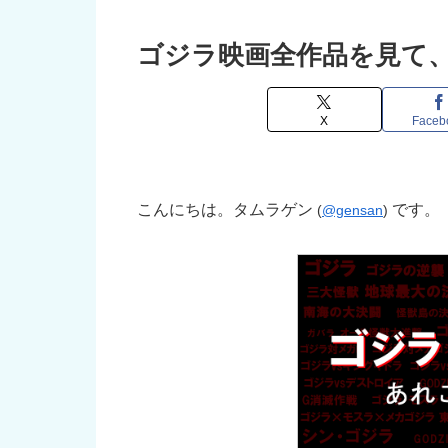
ゴジラ映画全作品を見て
X
Faceb
こんにちは。タムラゲン
です。
(
@gensan
)