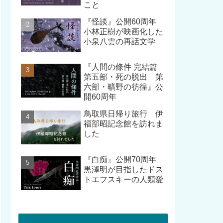
こと
『怪談』公開60周年
小林正樹が映画化した
小泉八雲の再話文学
『人間の條件 完結篇
第五部・死の脱出 第
六部・曠野の彷徨』公
開60周年
鳥取県日帰り旅行 伊
福部昭記念館を訪れま
した
『白痴』公開70周年
黒澤明が目指したドス
トエフスキーの人類愛